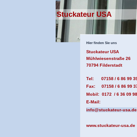
Stuckateur USA
Hier finden Sie uns
Stuckateur USA
Mühlwiesenstraße 26
70794
Filderstadt
Tel: 07158 / 6 86 99 3
Fax: 07158 / 6 86 99 3
Mobil: 0172 / 6 36 09 9
E-Mail:
info@stuckateur-usa.de
www.stuckateur-usa.de