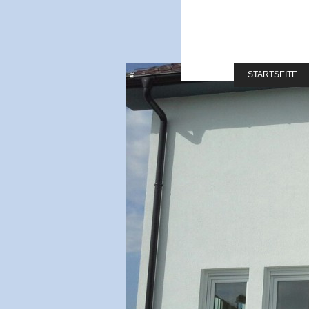
STARTSEITE